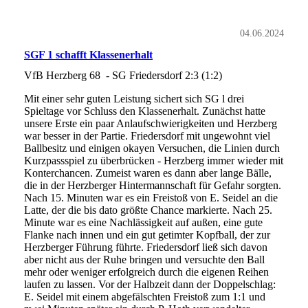
04.06.2024
SGF 1 schafft Klassenerhalt
VfB Herzberg 68 - SG Friedersdorf 2:3 (1:2)
Mit einer sehr guten Leistung sichert sich SG l drei
Spieltage vor Schluss den Klassenerhalt. Zunächst hatte
unsere Erste ein paar Anlaufschwierigkeiten und Herzberg
war besser in der Partie. Friedersdorf mit ungewohnt viel
Ballbesitz und einigen okayen Versuchen, die Linien durch
Kurzpassspiel zu überbrücken - Herzberg immer wieder mit
Konterchancen. Zumeist waren es dann aber lange Bälle,
die in der Herzberger Hintermannschaft für Gefahr sorgten.
Nach 15. Minuten war es ein Freistoß von E. Seidel an die
Latte, der die bis dato größte Chance markierte. Nach 25.
Minute war es eine Nachlässigkeit auf außen, eine gute
Flanke nach innen und ein gut getimter Kopfball, der zur
Herzberger Führung führte. Friedersdorf ließ sich davon
aber nicht aus der Ruhe bringen und versuchte den Ball
mehr oder weniger erfolgreich durch die eigenen Reihen
laufen zu lassen. Vor der Halbzeit dann der Doppelschlag:
E. Seidel mit einem abgefälschten Freistoß zum 1:1 und