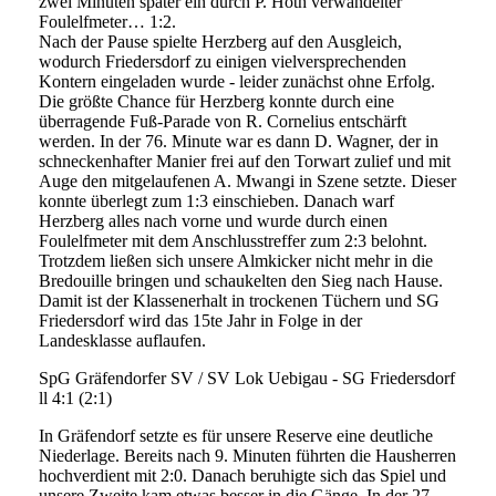
zwei Minuten später ein durch P. Hoth verwandelter
Foulelfmeter… 1:2.
Nach der Pause spielte Herzberg auf den Ausgleich,
wodurch Friedersdorf zu einigen vielversprechenden
Kontern eingeladen wurde - leider zunächst ohne Erfolg.
Die größte Chance für Herzberg konnte durch eine
überragende Fuß-Parade von R. Cornelius entschärft
werden. In der 76. Minute war es dann D. Wagner, der in
schneckenhafter Manier frei auf den Torwart zulief und mit
Auge den mitgelaufenen A. Mwangi in Szene setzte. Dieser
konnte überlegt zum 1:3 einschieben. Danach warf
Herzberg alles nach vorne und wurde durch einen
Foulelfmeter mit dem Anschlusstreffer zum 2:3 belohnt.
Trotzdem ließen sich unsere Almkicker nicht mehr in die
Bredouille bringen und schaukelten den Sieg nach Hause.
Damit ist der Klassenerhalt in trockenen Tüchern und SG
Friedersdorf wird das 15te Jahr in Folge in der
Landesklasse auflaufen.
SpG Gräfendorfer SV / SV Lok Uebigau - SG Friedersdorf
ll 4:1 (2:1)
In Gräfendorf setzte es für unsere Reserve eine deutliche
Niederlage. Bereits nach 9. Minuten führten die Hausherren
hochverdient mit 2:0. Danach beruhigte sich das Spiel und
unsere Zweite kam etwas besser in die Gänge. In der 27.