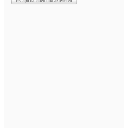
01.07.2025
🔴⚪️ Sportfest ⚪️🔴