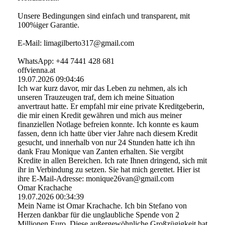
Unsere Bedingungen sind einfach und transparent, mit
100%iger Garantie.
E-Mail: limagilberto317@­gmail.­com
WhatsApp: +44 7441 428 681
offvienna.at
19.07.2026
09:04:46
Ich war kurz davor, mir das Leben zu nehmen, als ich
unseren Trauzeugen traf, dem ich meine Situation
anvertraut hatte. Er empfahl mir eine private Kreditgeberin,
die mir einen Kredit gewähren und mich aus meiner
finanziellen Notlage befreien konnte. Ich konnte es kaum
fassen, denn ich hatte über vier Jahre nach diesem Kredit
gesucht, und innerhalb von nur 24 Stunden hatte ich ihn
dank Frau Monique van Zanten erhalten. Sie vergibt
Kredite in allen Bereichen. Ich rate Ihnen dringend, sich mit
ihr in Verbindung zu setzen. Sie hat mich gerettet. Hier ist
ihre E-Mail-Adresse: monique26van@gmail.com
Omar Krachache
19.07.2026
00:34:39
Mein Name ist Omar Krachache. Ich bin Stefano von
Herzen dankbar für die unglaubliche Spende von 2
Millionen Euro. Diese außergewöhnliche Großzügigkeit hat