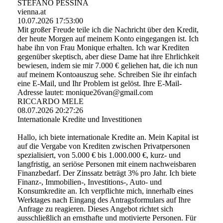
STEFANO PESSINA
vienna.at
10.07.2026
17:53:00
Mit großer Freude teile ich die Nachricht über den Kredit,
der heute Morgen auf meinem Konto eingegangen ist. Ich
habe ihn von Frau Monique erhalten. Ich war Krediten
gegenüber skeptisch, aber diese Dame hat ihre Ehrlichkeit
bewiesen, indem sie mir 7.000 € geliehen hat, die ich nun
auf meinem Kontoauszug sehe. Schreiben Sie ihr einfach
eine E-Mail, und Ihr Problem ist gelöst. Ihre E-Mail-
Adresse lautet: monique26van@gmail.com
RICCARDO MELE
08.07.2026
20:27:26
Internationale Kredite und Investitionen
Hallo, ich biete internationale Kredite an. Mein Kapital ist
auf die Vergabe von Krediten zwischen Privatpersonen
spezialisiert, von 5.000 € bis 1.000.000 €, kurz- und
langfristig, an seriöse Personen mit einem nachweisbaren
Finanzbedarf. Der Zinssatz beträgt 3% pro Jahr. Ich biete
Finanz-, Immobilien-, Investitions-, Auto- und
Konsumkredite an. Ich verpflichte mich, innerhalb eines
Werktages nach Eingang des Antragsformulars auf Ihre
Anfrage zu reagieren. Dieses Angebot richtet sich
ausschließlich an ernsthafte und motivierte Personen. Für