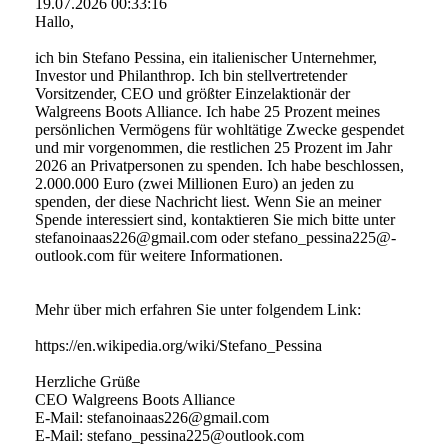
19.07.2026
00:33:16
Hallo,
ich bin Stefano Pessina, ein italienischer Unternehmer,
Investor und Philanthrop. Ich bin stellvertretender
Vorsitzender, CEO und größter Einzelaktionär der
Walgreens Boots Alliance. Ich habe 25 Prozent meines
persönlichen Vermögens für wohltätige Zwecke gespendet
und mir vorgenommen, die restlichen 25 Prozent im Jahr
2026 an Privatpersonen zu spenden. Ich habe beschlossen,
2.000.000 Euro (zwei Millionen Euro) an jeden zu
spenden, der diese Nachricht liest. Wenn Sie an meiner
Spende interessiert sind, kontaktieren Sie mich bitte unter
stefanoinaas226@­gmail.­com oder stefano_­pessina225@­
outlook.­com für weitere Informationen.
Mehr über mich erfahren Sie unter folgendem Link:
https:­//­en.­wikipedia.­org/­wiki/­Stefano_­Pessina
Herzliche Grüße
CEO Walgreens Boots Alliance
E-Mail: stefanoinaas226@­gmail.­com
E-Mail: stefano_­pessina225@­outlook.­com