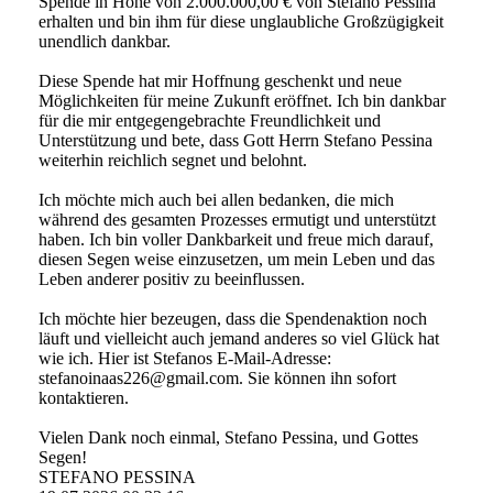
Spende in Höhe von 2.000.000,00 € von Stefano Pessina
erhalten und bin ihm für diese unglaubliche Großzügigkeit
unendlich dankbar.
Diese Spende hat mir Hoffnung geschenkt und neue
Möglichkeiten für meine Zukunft eröffnet. Ich bin dankbar
für die mir entgegengebrachte Freundlichkeit und
Unterstützung und bete, dass Gott Herrn Stefano Pessina
weiterhin reichlich segnet und belohnt.
Ich möchte mich auch bei allen bedanken, die mich
während des gesamten Prozesses ermutigt und unterstützt
haben. Ich bin voller Dankbarkeit und freue mich darauf,
diesen Segen weise einzusetzen, um mein Leben und das
Leben anderer positiv zu beeinflussen.
Ich möchte hier bezeugen, dass die Spendenaktion noch
läuft und vielleicht auch jemand anderes so viel Glück hat
wie ich. Hier ist Stefanos E-Mail-Adresse:
stefanoinaas226@­gmail.­com.­ Sie können ihn sofort
kontaktieren.
Vielen Dank noch einmal, Stefano Pessina, und Gottes
Segen!
STEFANO PESSINA