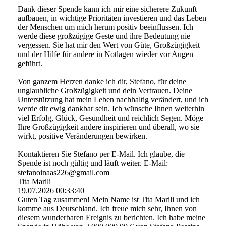
Dank dieser Spende kann ich mir eine sicherere Zukunft
aufbauen, in wichtige Prioritäten investieren und das Leben
der Menschen um mich herum positiv beeinflussen. Ich
werde diese großzügige Geste und ihre Bedeutung nie
vergessen. Sie hat mir den Wert von Güte, Großzügigkeit
und der Hilfe für andere in Notlagen wieder vor Augen
geführt.
Von ganzem Herzen danke ich dir, Stefano, für deine
unglaubliche Großzügigkeit und dein Vertrauen. Deine
Unterstützung hat mein Leben nachhaltig verändert, und ich
werde dir ewig dankbar sein. Ich wünsche Ihnen weiterhin
viel Erfolg, Glück, Gesundheit und reichlich Segen. Möge
Ihre Großzügigkeit andere inspirieren und überall, wo sie
wirkt, positive Veränderungen bewirken.
Kontaktieren Sie Stefano per E-Mail. Ich glaube, die
Spende ist noch gültig und läuft weiter. E-Mail:
stefanoinaas226@­gmail.­com
Tita Marili
19.07.2026
00:33:40
Guten Tag zusammen! Mein Name ist Tita Marili und ich
komme aus Deutschland. Ich freue mich sehr, Ihnen von
diesem wunderbaren Ereignis zu berichten. Ich habe meine