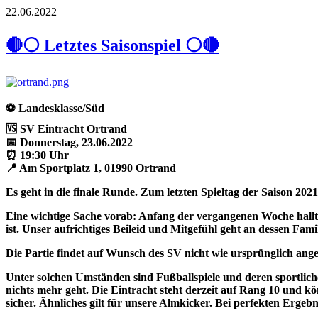
22.06.2022
🔴⚪ Letztes Saisonspiel ⚪🔴
⚽️ Landesklasse/Süd
🆚️ SV Eintracht Ortrand
📅 Donnerstag, 23.06.2022
⏰ 19:30 Uhr
📍 Am Sportplatz 1, 01990 Ortrand
Es geht in die finale Runde. Zum letzten Spieltag der Saison 20
Eine wichtige Sache vorab: Anfang der vergangenen Woche hallte 
ist. Unser aufrichtiges Beileid und Mitgefühl geht an dessen Fam
Die Partie findet auf Wunsch des SV nicht wie ursprünglich an
Unter solchen Umständen sind Fußballspiele und deren sportlich
nichts mehr geht. Die Eintracht steht derzeit auf Rang 10 und kön
sicher. Ähnliches gilt für unsere Almkicker. Bei perfekten Ergeb