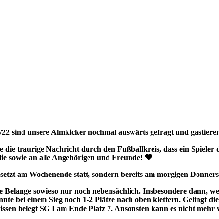
21/22 sind unsere Almkicker nochmal auswärts gefragt und gastier
die traurige Nachricht durch den Fußballkreis, dass ein Spieler d
ilie sowie an alle Angehörigen und Freunde! 🖤
gesetzt am Wochenende statt, sondern bereits am morgigen Donner
e Belange sowieso nur noch nebensächlich. Insbesondere dann, we
nte bei einem Sieg noch 1-2 Plätze nach oben klettern. Gelingt dies
nissen belegt SG I am Ende Platz 7. Ansonsten kann es nicht mehr 