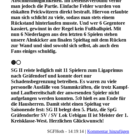
Abschlussmöglichkeiten. Im Defensivverbund verlor
man jedoch die Partie. Einfache Fehler wurden von
eiskalten Peickwitzern direkt bestraft. Hiervon erlaubte
man sich schlicht zu viele, sodass man stets einem
Rückstand hinterlaufen musste. Und wer 6 Gegentore
kassiert, gewinnt in der Regel kein Fußballspiel. Mit
nun 6 Niederlagen aus den letzten 6 Spielen stehen
unsere Almkicker am finalen Spieltag mit dem Rücken
zur Wand und sind sowohl sich selbst, als auch den
Fans einiges schuldig.
🔴⚪
SG II reiste lediglich mit 11 Spielern zum Ligaprimus
nach Gräfendorf und konnte dort nur
Schadensbegrenzung betreiben. Es waren zu viele
personelle Ausfälle von Stammkräften, die trotz Kampf-
und Laufbereitschaft der anwesenden Spieler nicht
aufgefangen werden konnten. 5:0 hieß es am Ende für
die Hausherren. Damit steht einen Spieltag vor
Saisonende fest: SG II belegt den 5. Platz, die SpG
Gräfendorfer SV / SV Lok Uebigau II ist Meister der 1.
Kreisklasse-West. Herzlichen Glückwunsch!
SGFHoth - 14:19:14 |
Kommentar hinzufügen