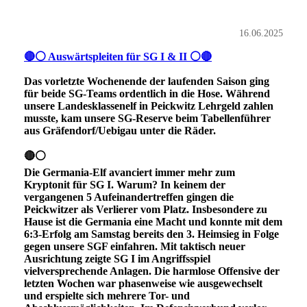
16.06.2025
🔴⚪ Auswärtspleiten für SG I & II ⚪🔴
Das vorletzte Wochenende der laufenden Saison ging
für beide SG-Teams ordentlich in die Hose. Während
unsere Landesklassenelf in Peickwitz Lehrgeld zahlen
musste, kam unsere SG-Reserve beim Tabellenführer
aus Gräfendorf/Uebigau unter die Räder.
🔴⚪
Die Germania-Elf avanciert immer mehr zum
Kryptonit für SG I. Warum? In keinem der
vergangenen 5 Aufeinandertreffen gingen die
Peickwitzer als Verlierer vom Platz. Insbesondere zu
Hause ist die Germania eine Macht und konnte mit dem
6:3-Erfolg am Samstag bereits den 3. Heimsieg in Folge
gegen unsere SGF einfahren. Mit taktisch neuer
Ausrichtung zeigte SG I im Angriffsspiel
vielversprechende Anlagen. Die harmlose Offensive der
letzten Wochen war phasenweise wie ausgewechselt
und erspielte sich mehrere Tor- und