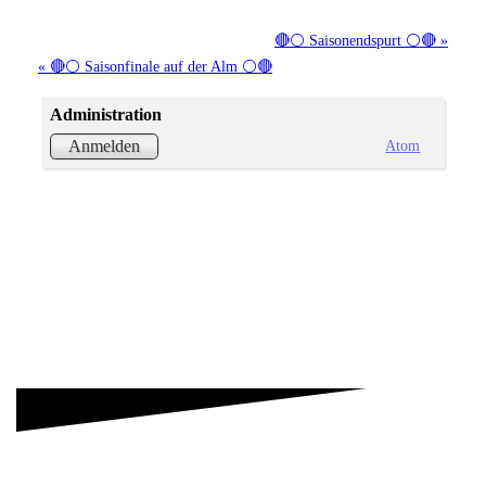
🔴⚪ Saisonendspurt ⚪🔴 »
« 🔴⚪ Saisonfinale auf der Alm ⚪🔴
Administration
Atom
Anmelden