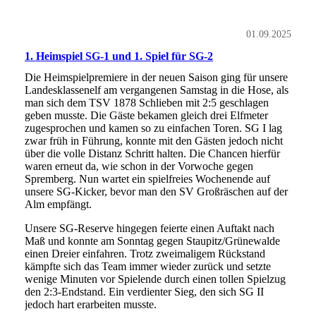
01.09.2025
1. Heimspiel SG-1 und 1. Spiel für SG-2
Die Heimspielpremiere in der neuen Saison ging für unsere
Landesklassenelf am vergangenen Samstag in die Hose, als
man sich dem TSV 1878 Schlieben mit 2:5 geschlagen
geben musste. Die Gäste bekamen gleich drei Elfmeter
zugesprochen und kamen so zu einfachen Toren. SG I lag
zwar früh in Führung, konnte mit den Gästen jedoch nicht
über die volle Distanz Schritt halten. Die Chancen hierfür
waren erneut da, wie schon in der Vorwoche gegen
Spremberg. Nun wartet ein spielfreies Wochenende auf
unsere SG-Kicker, bevor man den SV Großräschen auf der
Alm empfängt.
Unsere SG-Reserve hingegen feierte einen Auftakt nach
Maß und konnte am Sonntag gegen Staupitz/Grünewalde
einen Dreier einfahren. Trotz zweimaligem Rückstand
kämpfte sich das Team immer wieder zurück und setzte
wenige Minuten vor Spielende durch einen tollen Spielzug
den 2:3-Endstand. Ein verdienter Sieg, den sich SG II
jedoch hart erarbeiten musste.