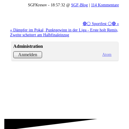
SGFKresov - 18:57:32 @
SGF-Blog
|
114 Kommentare
🔴⚪️ Sportfest ⚪️🔴 »
« Dämpfer im Pokal, Punktgewinn in der Liga - Erste holt Remis,
Zweite scheitert am Halbfinaleinzug
Administration
Atom
Anmelden