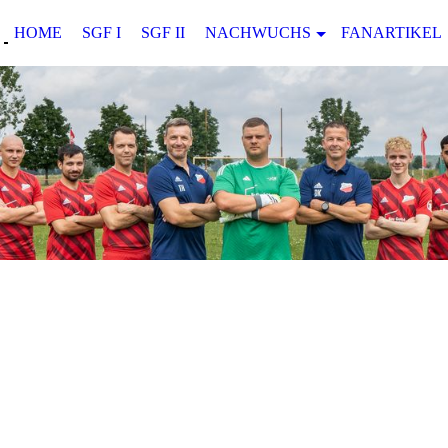
HOME
SGF I
SGF II
NACHWUCHS
FANARTIKEL