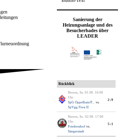
Button-Text
igen
leitungen
Sanierung der
Heizungsanlage und des
Besucherbades über
LEADER
 Flurneuordnung