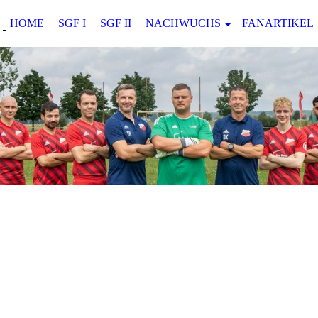
HOME
SGF I
SGF II
NACHWUCHS
FANARTIKEL