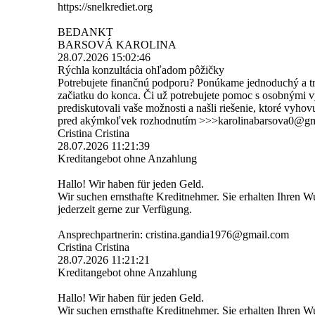
https://snelkrediet.org
BEDANKT
BARSOVÁ KAROLINA
28.07.2026
15:02:46
Rýchla konzultácia ohľadom pôžičky
Potrebujete finančnú podporu? Ponúkame jednoduchý a tr
začiatku do konca. Či už potrebujete pomoc s osobnými 
prediskutovali vaše možnosti a našli riešenie, ktoré vyho
pred akýmkoľvek rozhodnutím >>>karolinabarsova0@­gm
Cristina Cristina
28.07.2026
11:21:39
Kreditangebot ohne Anzahlung
Hallo! Wir haben für jeden Geld.
Wir suchen ernsthafte Kreditnehmer. Sie erhalten Ihren W
jederzeit gerne zur Verfügung.
Ansprechpartnerin: cristina.­gandia1976@­gmail.­com
Cristina Cristina
28.07.2026
11:21:21
Kreditangebot ohne Anzahlung
Hallo! Wir haben für jeden Geld.
Wir suchen ernsthafte Kreditnehmer. Sie erhalten Ihren W