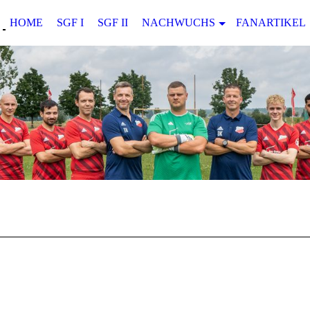
HOME
SGF I
SGF II
NACHWUCHS
FANARTIKEL