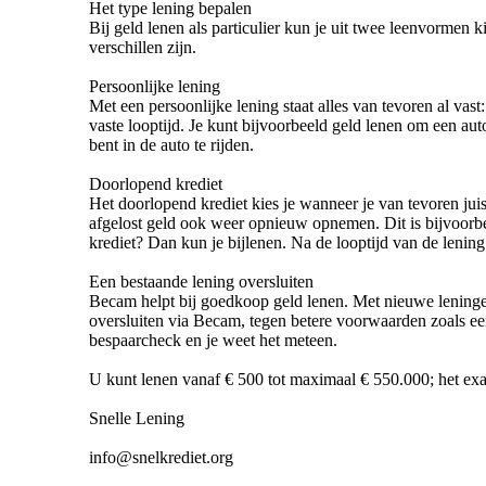
Het type lening bepalen
Bij geld lenen als particulier kun je uit twee leenvormen 
verschillen zijn.
Persoonlijke lening
Met een persoonlijke lening staat alles van tevoren al vast:
vaste looptijd. Je kunt bijvoorbeeld geld lenen om een au
bent in de auto te rijden.
Doorlopend krediet
Het doorlopend krediet kies je wanneer je van tevoren juis
afgelost geld ook weer opnieuw opnemen. Dit is bijvoorbee
krediet? Dan kun je bijlenen. Na de looptijd van de lenin
Een bestaande lening oversluiten
Becam helpt bij goedkoop geld lenen. Met nieuwe leninge
oversluiten via Becam, tegen betere voorwaarden zoals ee
bespaarcheck en je weet het meteen.
U kunt lenen vanaf € 500 tot maximaal € 550.000; het exac
Snelle Lening
info@snelkrediet.org