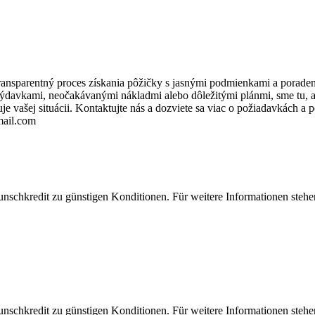
ansparentný proces získania pôžičky s jasnými podmienkami a porade
výdavkami, neočakávanými nákladmi alebo dôležitými plánmi, sme tu, 
vuje vašej situácii. Kontaktujte nás a dozviete sa viac o požiadavkách 
ail.­com
unschkredit zu günstigen Konditionen. Für weitere Informationen stehe
unschkredit zu günstigen Konditionen. Für weitere Informationen stehe