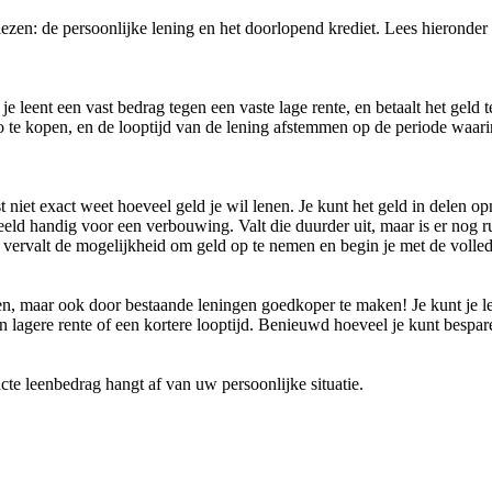
kiezen: de persoonlijke lening en het doorlopend krediet. Lees hieronder
 je leent een vast bedrag tegen een vaste lage rente, en betaalt het geld
to te kopen, en de looptijd van de lening afstemmen op de periode waari
t niet exact weet hoeveel geld je wil lenen. Je kunt het geld in delen o
ld handig voor een verbouwing. Valt die duurder uit, maar is er nog ru
g vervalt de mogelijkheid om geld op te nemen en begin je met de volled
n, maar ook door bestaande leningen goedkoper te maken! Je kunt je l
n lagere rente of een kortere looptijd. Benieuwd hoeveel je kunt bespa
te leenbedrag hangt af van uw persoonlijke situatie.