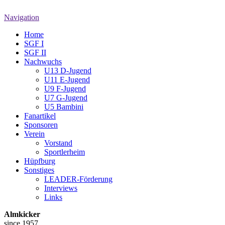
Navigation
Home
SGF I
SGF II
Nachwuchs
U13 D-Jugend
U11 E-Jugend
U9 F-Jugend
U7 G-Jugend
U5 Bambini
Fanartikel
Sponsoren
Verein
Vorstand
Sportlerheim
Hüpfburg
Sonstiges
LEADER-Förderung
Interviews
Links
Almkicker
since 1957