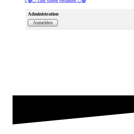
« 🔴⚪ Zum Siegen verdammt ⚪🔴
Administration
Anmelden