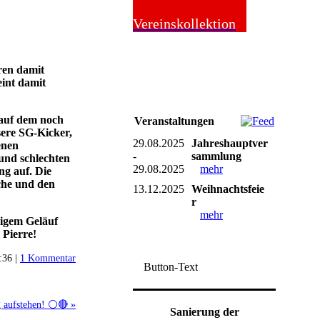
Online-Shop
Vereinskollektion
ren damit
eint damit
h auf dem noch
Veranstaltungen
sere SG-Kicker,
29.08.2025
Jahreshauptver
enen
-
sammlung
und schlechten
29.08.2025
mehr
ng auf. Die
che und den
13.12.2025
Weihnachtsfeie
r
mehr
higem Geläuf
 Pierre!
:36 |
1 Kommentar
Button-Text
 aufstehen! ⚪🔴 »
Sanierung der