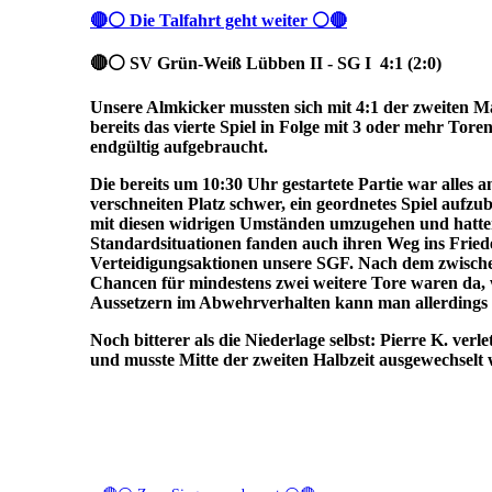
🔴⚪ Die Talfahrt geht weiter ⚪🔴
🔴⚪ SV Grün-Weiß Lübben II - SG I 4:1 (2:0)
Unsere Almkicker mussten sich mit 4:1 der zweiten 
bereits das vierte Spiel in Folge mit 3 oder mehr Tor
endgültig aufgebraucht.
Die bereits um 10:30 Uhr gestartete Partie war alles 
verschneiten Platz schwer, ein geordnetes Spiel aufzu
mit diesen widrigen Umständen umzugehen und hatten
Standardsituationen fanden auch ihren Weg ins Fried
Verteidigungsaktionen unsere SGF. Nach dem zwischen
Chancen für mindestens zwei weitere Tore waren da, 
Aussetzern im Abwehrverhalten kann man allerdings 
Noch bitterer als die Niederlage selbst: Pierre K. ve
und musste Mitte der zweiten Halbzeit ausgewechselt