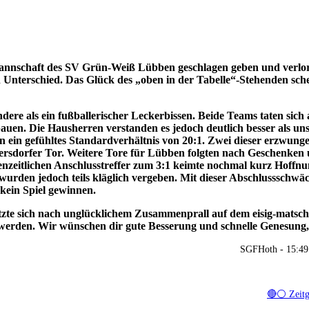
Mannschaft des SV Grün-Weiß Lübben geschlagen geben und verlo
en Unterschied. Das Glück des „oben in der Tabelle“-Stehenden sch
andere als ein fußballerischer Leckerbissen. Beide Teams taten sic
bauen. Die Hausherren verstanden es jedoch deutlich besser als un
 ein gefühltes Standardverhältnis von 20:1. Zwei dieser erzwung
ersdorfer Tor. Weitere Tore für Lübben folgten nach Geschenken 
zeitlichen Anschlusstreffer zum 3:1 keimte nochmal kurz Hoffnu
wurden jedoch teils kläglich vergeben. Mit dieser Abschlussschwä
kein Spiel gewinnen.
rletzte sich nach unglücklichem Zusammenprall auf dem eisig-matsc
 werden. Wir wünschen dir gute Besserung und schnelle Genesung,
SGFHoth - 15:49
🔴⚪ Zeitg