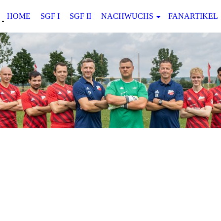
HOME
SGF I
SGF II
NACHWUCHS
FANARTIKEL