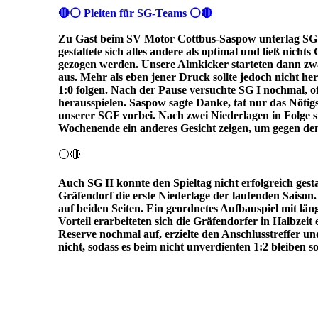
🔴⚪ Pleiten für SG-Teams ⚪🔴
Zu Gast beim SV Motor Cottbus-Saspow unterlag SG I
gestaltete sich alles andere als optimal und ließ nich
gezogen werden. Unsere Almkicker starteten dann zw
aus. Mehr als eben jener Druck sollte jedoch nicht h
1:0 folgen. Nach der Pause versuchte SG I nochmal, o
herausspielen. Saspow sagte Danke, tat nur das Nötigs
unserer SGF vorbei. Nach zwei Niederlagen in Folg
Wochenende ein anderes Gesicht zeigen, um gegen den 
⚪🔴
Auch SG II konnte den Spieltag nicht erfolgreich ges
Gräfendorf die erste Niederlage der laufenden Saison.
auf beiden Seiten. Ein geordnetes Aufbauspiel mit län
Vorteil erarbeiteten sich die Gräfendorfer in Halbzeit
Reserve nochmal auf, erzielte den Anschlusstreffer u
nicht, sodass es beim nicht unverdienten 1:2 bleiben sol