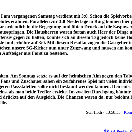
 am vergangenen Samstag verdient mit 3:0. Schon die Spielvorbe
ts Gutes erahnen. Parallelen zur 3:0-Niederlage in Burg können hier
ar ordentlich in die Begegnung und übten Druck auf die Saspow
erausspringen. Die Hausherren waren fortan auch Herr der Dinge u
ffensiv gegen zu halten, konnte sich an diesem Tag jedoch keine H
te und erhöhte auf 3:0. Mit diesem Resultat zogen die Gastgeber i
e stehen unsere SG-Kicker nun unter Zugzwang und müssen am k
Aufsteiger aus Forst zu bestehen.
talten. Am Sonntag setzte es auf der heimischen Alm gegen den Tab
 Fans und Zuschauer sahen ein zerfahrenes Spiel mit vielen indivi
geren Passstafetten sollte nicht bestaunt werden können. Den ents
 eins, als man beide Treffer erzielte. Im zweiten Durchgang bäumte
nd drückte auf den Ausgleich. Die Chancen waren da, nur belohnt 
lte.
SGFHoth - 13:58:33 |
Komm
🔴⚪ 4-Punkte-