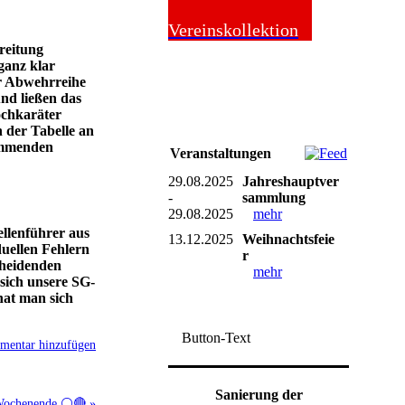
Online-Shop
Vereinskollektion
reitung
 ganz klar
er Abwehrreihe
nd ließen das
ochkaräter
n der Tabelle an
ommenden
Veranstaltungen
29.08.2025
Jahreshauptver
-
sammlung
29.08.2025
mehr
ellenführer aus
13.12.2025
Weihnachtsfeie
duellen Fehlern
r
cheidenden
mehr
 sich unsere SG-
hat man sich
Button-Text
entar hinzufügen
Sanierung der
Wochenende ⚪🔴 »