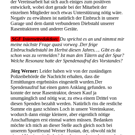
der Vereinsarbeit hat sich auch einiges zum positiven
entwickelt, wobei dort gerade bei der Mitarbeit der
einzelnen Mitglieder noch etwas Unterstützung nötig wäre.
Negativ zu erwähnen ist natürlich der Einbruch in unsere
Garage und dem damit verbundenen Diebstahl unserer
Rasentraktoren und anderer Geräte.
SGF Internetredaktion:
Du sprichst es an und nimmst mir
meine nächste Frage quasi vorweg
.Der feige
Einbruchsdiebstahl im Herbst diesen Jahres…. Gibt es da
schon was zu vermelden? Ist man den Tätern auf der Spur?
Welche Resonanz hatte der Spendenaufruf des Vorstandes?
Jörg Werner:
Leider haben wir von der zuständigen
Polizeibehörde die Nachricht erhalten, dass die
Ermittlungen ergebnislos eingestellt wurden.Der
Spendenaufruf hat einen guten Anklang gefunden. so
konnte der neue Rasentraktor, dessen Kauf ja
unumgänglich und nötig war, zu etwa einem Drittel von
diesen Spenden bezahlt werden. Natürlich riss die restliche
Summe ein ganz schönes Loch in unsere Vereinskasse,
wodurch dann einige kleinere, aber eigentlich nötige
Anschaffungen erst einmal warten müssen. Bedanken
möchte ich mich an dieser Stelle auch gleich noch bei
unserem Sportfreund Werner Hustan, der, obwohl nicht