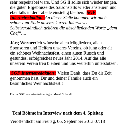
sehr respektabel wäre. Und SG II sollte sich wieder fangen,
die guten Ergebnisse des Saisonstarts wieder ansteuern und
ebenfalls in der Tabelle einstellig bleiben.
SGF
Internetredaktion
:
An dieser Stelle kommen wir auch
schon zum Ende unseres kurzen Interviews.
Selbstverständlich gehören die abschließenden Worte „dem
Chef“….
Jörg Werner
:
Ich wünsche allen Mitgliedern, allen
Sponsoren und Helfern unseres Vereins, ob jung oder alt
ein schönes Weihnachtsfest, einen guten Rutsch und
gesundes, erfolgreiches neues Jahr 2014. Auf das alle
unserem Verein treu bleiben und uns weiterhin unterstützen.
SGF Internetredaktion
:
Vielen Dank, dass Du dir Zeit
genommen hast. Dir und deiner Familie auch ein
besinnliches Weihnachtsfest !
Für die SGF Internetredaktion fragte: Marcel Schmidt
Toni Böhme im Interview nach dem 4. Spieltag
Veröffentlicht am Freitag, 06. September 2013 07:18