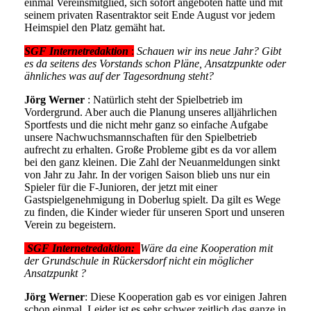
einmal Vereinsmitglied, sich sofort angeboten hatte und mit
seinem privaten Rasentraktor seit Ende August vor jedem
Heimspiel den Platz gemäht hat.
SGF Internetredaktion
:
Schauen wir ins neue Jahr? Gibt
es da seitens des Vorstands schon Pläne, Ansatzpunkte oder
ähnliches was auf der Tagesordnung steht?
Jörg Werner
: Natürlich steht der Spielbetrieb im
Vordergrund. Aber auch die Planung unseres alljährlichen
Sportfests und die nicht mehr ganz so einfache Aufgabe
unsere Nachwuchsmannschaften für den Spielbetrieb
aufrecht zu erhalten. Große Probleme gibt es da vor allem
bei den ganz kleinen. Die Zahl der Neuanmeldungen sinkt
von Jahr zu Jahr. In der vorigen Saison blieb uns nur ein
Spieler für die F-Junioren, der jetzt mit einer
Gastspielgenehmigung in Doberlug spielt. Da gilt es Wege
zu finden, die Kinder wieder für unseren Sport und unseren
Verein zu begeistern.
SGF Internetredaktion:
Wäre da eine Kooperation mit
der Grundschule in Rückersdorf nicht ein möglicher
Ansatzpunkt ?
Jörg Werner
: Diese Kooperation gab es vor einigen Jahren
schon einmal. Leider ist es sehr schwer zeitlich das ganze in