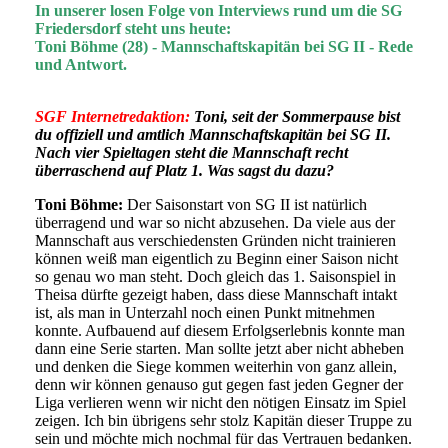
In unserer losen Folge von Interviews rund um die SG
Friedersdorf steht uns heute:
Toni Böhme
(28)
- Mannschaftskapitän bei SG II - Rede
und Antwort.
SGF Internetredaktion:
Toni, seit der Sommerpause bist
du offiziell und amtlich Mannschaftskapitän bei SG II.
Nach vier Spieltagen steht die Mannschaft recht
überraschend auf Platz 1. Was sagst du dazu?
Toni Böhme:
Der Saisonstart von SG II ist natürlich
überragend und war so nicht abzusehen. Da viele aus der
Mannschaft aus verschiedensten Gründen nicht trainieren
können weiß man eigentlich zu Beginn einer Saison nicht
so genau wo man steht. Doch gleich das 1. Saisonspiel in
Theisa dürfte gezeigt haben, dass diese Mannschaft intakt
ist, als man in Unterzahl noch einen Punkt mitnehmen
konnte. Aufbauend auf diesem Erfolgserlebnis konnte man
dann eine Serie starten. Man sollte jetzt aber nicht abheben
und denken die Siege kommen weiterhin von ganz allein,
denn wir können genauso gut gegen fast jeden Gegner der
Liga verlieren wenn wir nicht den nötigen Einsatz im Spiel
zeigen. Ich bin übrigens sehr stolz Kapitän dieser Truppe zu
sein und möchte mich nochmal für das Vertrauen bedanken.