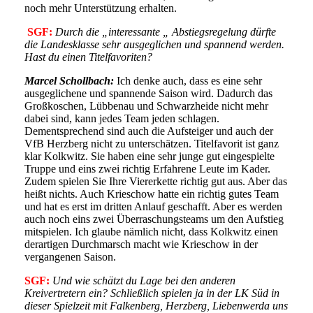
noch mehr Unterstützung erhalten.
SGF:
Durch die „interessante „ Abstiegsregelung dürfte
die Landesklasse sehr ausgeglichen und spannend werden.
Hast du einen Titelfavoriten?
Marcel Schollbach:
Ich denke auch, dass es eine sehr
ausgeglichene und spannende Saison wird. Dadurch das
Großkoschen, Lübbenau und Schwarzheide nicht mehr
dabei sind, kann jedes Team jeden schlagen.
Dementsprechend sind auch die Aufsteiger und auch der
VfB Herzberg nicht zu unterschätzen. Titelfavorit ist ganz
klar Kolkwitz. Sie haben eine sehr junge gut eingespielte
Truppe und eins zwei richtig Erfahrene Leute im Kader.
Zudem spielen Sie Ihre Viererkette richtig gut aus. Aber das
heißt nichts. Auch Krieschow hatte ein richtig gutes Team
und hat es erst im dritten Anlauf geschafft. Aber es werden
auch noch eins zwei Überraschungsteams um den Aufstieg
mitspielen. Ich glaube nämlich nicht, dass Kolkwitz einen
derartigen Durchmarsch macht wie Krieschow in der
vergangenen Saison.
SGF:
Und wie schätzt du Lage bei den anderen
Kreivertretern ein? Schließlich spielen ja in der LK Süd in
dieser Spielzeit mit Falkenberg, Herzberg, Liebenwerda uns