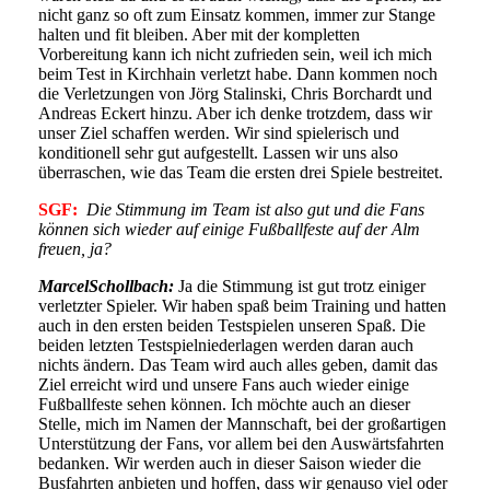
nicht ganz so oft zum Einsatz kommen, immer zur Stange
halten und fit bleiben. Aber mit der kompletten
Vorbereitung kann ich nicht zufrieden sein, weil ich mich
beim Test in Kirchhain verletzt habe. Dann kommen noch
die Verletzungen von Jörg Stalinski, Chris Borchardt und
Andreas Eckert hinzu. Aber ich denke trotzdem, dass wir
unser Ziel schaffen werden. Wir sind spielerisch und
konditionell sehr gut aufgestellt. Lassen wir uns also
überraschen, wie das Team die ersten drei Spiele bestreitet.
SGF:
Die Stimmung im Team ist also gut und die Fans
können sich wieder auf einige Fußballfeste auf der Alm
freuen, ja?
M
arcel
Schollbach:
Ja die Stimmung ist gut trotz einiger
verletzter Spieler. Wir haben spaß beim Training und hatten
auch in den ersten beiden Testspielen unseren Spaß. Die
beiden letzten Testspielniederlagen werden daran auch
nichts ändern. Das Team wird auch alles geben, damit das
Ziel erreicht wird und unsere Fans auch wieder einige
Fußballfeste sehen können. Ich möchte auch an dieser
Stelle, mich im Namen der Mannschaft, bei der großartigen
Unterstützung der Fans, vor allem bei den Auswärtsfahrten
bedanken. Wir werden auch in dieser Saison wieder die
Busfahrten anbieten und hoffen, dass wir genauso viel oder