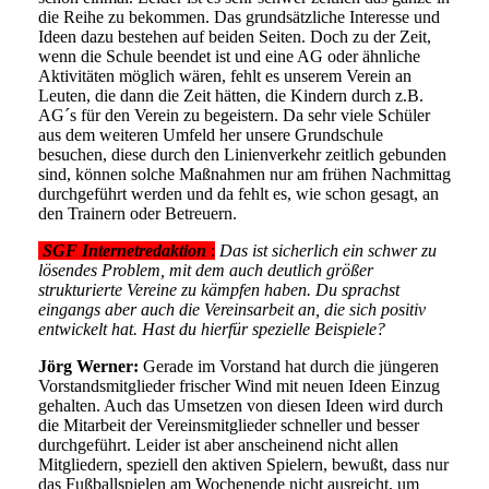
die Reihe zu bekommen. Das grundsätzliche Interesse und
Ideen dazu bestehen auf beiden Seiten. Doch zu der Zeit,
wenn die Schule beendet ist und eine AG oder ähnliche
Aktivitäten möglich wären, fehlt es unserem Verein an
Leuten, die dann die Zeit hätten, die Kindern durch z.B.
AG´s für den Verein zu begeistern. Da sehr viele Schüler
aus dem weiteren Umfeld her unsere Grundschule
besuchen, diese durch den Linienverkehr zeitlich gebunden
sind, können solche Maßnahmen nur am frühen Nachmittag
durchgeführt werden und da fehlt es, wie schon gesagt, an
den Trainern oder Betreuern.
SGF Internetredaktion
:
Das ist sicherlich ein schwer zu
lösendes Problem, mit dem auch deutlich größer
strukturierte Vereine zu kämpfen haben. Du sprachst
eingangs aber auch die Vereinsarbeit an, die sich positiv
entwickelt hat. Hast du hierfür spezielle Beispiele?
Jörg Werner:
Gerade im Vorstand hat durch die jüngeren
Vorstandsmitglieder frischer Wind mit neuen Ideen Einzug
gehalten. Auch das Umsetzen von diesen Ideen wird durch
die Mitarbeit der Vereinsmitglieder schneller und besser
durchgeführt. Leider ist aber anscheinend nicht allen
Mitgliedern, speziell den aktiven Spielern, bewußt, dass nur
das Fußballspielen am Wochenende nicht ausreicht, um