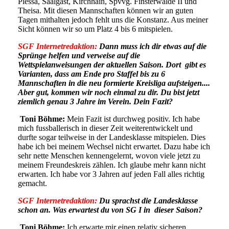
Plessa, Saalgast, Kirchhain, Spvvg. Finsterwalde II und
Theisa. Mit diesen Mannschaften können wir an guten
Tagen mithalten jedoch fehlt uns die Konstanz. Aus meiner
Sicht können wir so um Platz 4 bis 6 mitspielen.
SGF Internetredaktion:
Dann muss ich dir etwas auf die
Sprünge helfen und verweise auf die
Wettspielanweisungen der aktuellen Saison. Dort gibt es
Varianten, dass am Ende pro Staffel bis zu 6
Mannschaften in die neu formierte Kreisliga aufsteigen....
Aber gut, kommen wir noch einmal zu dir. Du bist jetzt
ziemlich genau 3 Jahre im Verein. Dein Fazit?
Toni Böhme:
Mein Fazit ist durchweg positiv. Ich habe
mich fussballerisch in dieser Zeit weiterentwickelt und
durfte sogar teilweise in der Landesklasse mitspielen. Dies
habe ich bei meinem Wechsel nicht erwartet. Dazu habe ich
sehr nette Menschen kennengelernt, wovon viele jetzt zu
meinem Freundeskreis zählen. Ich glaube mehr kann nicht
erwarten. Ich habe vor 3 Jahren auf jeden Fall alles richtig
gemacht.
SGF Internetredaktion:
Du sprachst die Landesklasse
schon an. Was erwartest du von SG I in dieser Saison?
Toni Böhme:
Ich erwarte mir einen relativ sicheren