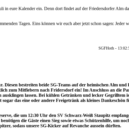
 in eure Kalender ein. Denn dort findet auf der Friedersdorfer Alm da
ommenden Tagen. Eins können wir euch aber jetzt schon sagen: Jeder wi
SGFHoth - 13:02:
Tür. Diesen bestreiten beide SG-Teams auf der heimischen Alm und 
lich zum Mitfiebern nach Fridersdorf ein! Im Anschluss an die Pa
usklingen lassen. Bei kühlen Getränken und lecker Gegrilltem is
gt sogar das eine oder andere Freigetränk als kleines Dankeschön f
eserve, die um 12:30 Uhr den SV Schwarz-Weiß Staupitz empfan
benötigen die Gäste einen Sieg sowie etwas Schützenhilfe, um noch
upitzer, sodass unsere SG-Kicker auf Revanche aussein dürften.