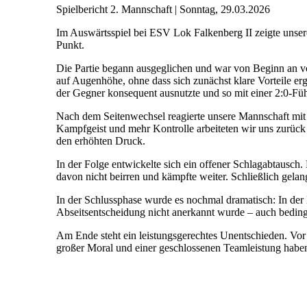
Spielbericht 2. Mannschaft | Sonntag, 29.03.2026
Im Auswärtsspiel bei ESV Lok Falkenberg II zeigte unser
Punkt.
Die Partie begann ausgeglichen und war von Beginn an vo
auf Augenhöhe, ohne dass sich zunächst klare Vorteile er
der Gegner konsequent ausnutzte und so mit einer 2:0-Füh
Nach dem Seitenwechsel reagierte unsere Mannschaft mit ei
Kampfgeist und mehr Kontrolle arbeiteten wir uns zurück i
den erhöhten Druck.
In der Folge entwickelte sich ein offener Schlagabtausch.
davon nicht beirren und kämpfte weiter. Schließlich gela
In der Schlussphase wurde es nochmal dramatisch: In der l
Abseitsentscheidung nicht anerkannt wurde – auch beding
Am Ende steht ein leistungsgerechtes Unentschieden. Vor a
großer Moral und einer geschlossenen Teamleistung haben 