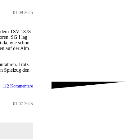
01.09.2025
ch dem TSV 1878
oren. SG I lag
t da, wie schon
en auf der Alm
nfahren. Trotz
en Spielzug den
|
112 Kommentare
01.07.2025