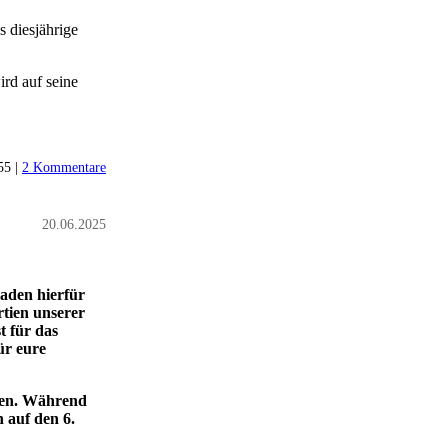
s diesjährige
rd auf seine
55 |
2 Kommentare
20.06.2025
laden hierfür
rtien unserer
t für das
ür eure
gen. Während
 auf den 6.