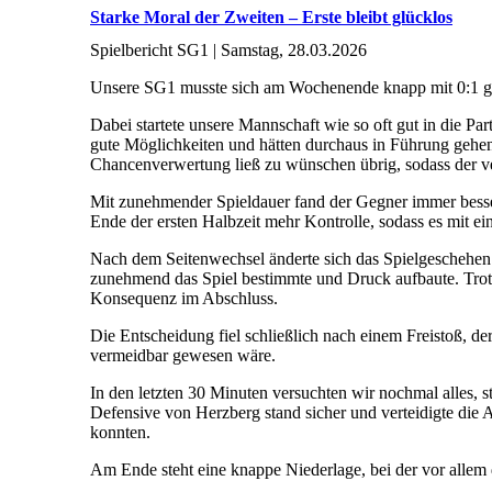
Starke Moral der Zweiten – Erste bleibt glücklos
Spielbericht SG1 | Samstag, 28.03.2026
Unsere SG1 musste sich am Wochenende knapp mit 0:1 g
Dabei startete unsere Mannschaft wie so oft gut in die Par
gute Möglichkeiten und hätten durchaus in Führung gehen
Chancenverwertung ließ zu wünschen übrig, sodass der ver
Mit zunehmender Spieldauer fand der Gegner immer besser
Ende der ersten Halbzeit mehr Kontrolle, sodass es mit ei
Nach dem Seitenwechsel änderte sich das Spielgeschehen
zunehmend das Spiel bestimmte und Druck aufbaute. Trotz
Konsequenz im Abschluss.
Die Entscheidung fiel schließlich nach einem Freistoß, der
vermeidbar gewesen wäre.
In den letzten 30 Minuten versuchten wir nochmal alles, s
Defensive von Herzberg stand sicher und verteidigte die
konnten.
Am Ende steht eine knappe Niederlage, bei der vor alle