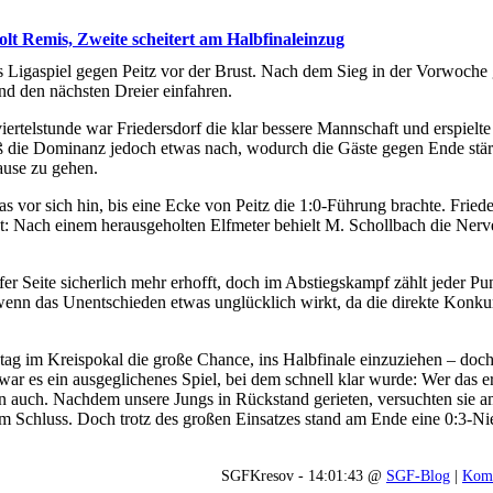
lt Remis, Zweite scheitert am Halbfinaleinzug
 Ligaspiel gegen Peitz vor der Brust. Nach dem Sieg in der Vorwoche
d den nächsten Dreier einfahren.
ertelstunde war Friedersdorf die klar bessere Mannschaft und erspielte
ieß die Dominanz jedoch etwas nach, wodurch die Gäste gegen Ende stä
Pause zu gehen.
as vor sich hin, bis eine Ecke von Peitz die 1:0-Führung brachte. Fried
t: Nach einem herausgeholten Elfmeter behielt M. Schollbach die Ner
r Seite sicherlich mehr erhofft, doch im Abstiegskampf zählt jeder Pun
wenn das Unentschieden etwas unglücklich wirkt, da die direkte Konkur
 im Kreispokal die große Chance, ins Halbfinale einzuziehen – doch 
r es ein ausgeglichenes Spiel, bei dem schnell klar wurde: Wer das ers
ann auch. Nachdem unsere Jungs in Rückstand gerieten, versuchten sie
um Schluss. Doch trotz des großen Einsatzes stand am Ende eine 0:3-N
SGFKresov - 14:01:43 @
SGF-Blog
|
Komm