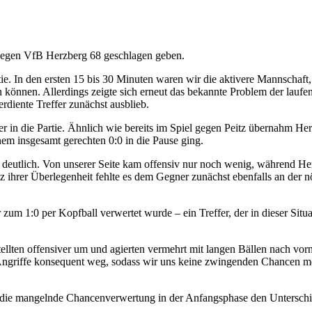
egen VfB Herzberg 68 geschlagen geben.
tie. In den ersten 15 bis 30 Minuten waren wir die aktivere Mannschaft,
 können. Allerdings zeigte sich erneut das bekannte Problem der laufe
diente Treffer zunächst ausblieb.
 in die Partie. Ähnlich wie bereits im Spiel gegen Peitz übernahm He
nem insgesamt gerechten 0:0 in die Pause ging.
 deutlich. Von unserer Seite kam offensiv nur noch wenig, während He
 ihrer Überlegenheit fehlte es dem Gegner zunächst ebenfalls an der n
 zum 1:0 per Kopfball verwertet wurde – ein Treffer, der in dieser Situ
tellten offensiver um und agierten vermehrt mit langen Bällen nach vor
 Angriffe konsequent weg, sodass wir uns keine zwingenden Chancen me
m die mangelnde Chancenverwertung in der Anfangsphase den Unterschi