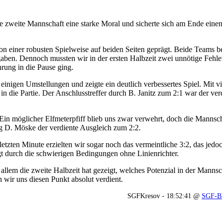
e zweite Mannschaft eine starke Moral und sicherte sich am Ende einen
n einer robusten Spielweise auf beiden Seiten geprägt. Beide Teams b
gaben. Dennoch mussten wir in der ersten Halbzeit zwei unnötige Fehl
rung in die Pause ging.
nigen Umstellungen und zeigte ein deutlich verbessertes Spiel. Mit vi
n die Partie. Der Anschlusstreffer durch B. Janitz zum 2:1 war der ver
 Ein möglicher Elfmeterpfiff blieb uns zwar verwehrt, doch die Mannscha
ng D. Möske der verdiente Ausgleich zum 2:2.
etzten Minute erzielten wir sogar noch das vermeintliche 3:2, das jedo
t durch die schwierigen Bedingungen ohne Linienrichter.
llem die zweite Halbzeit hat gezeigt, welches Potenzial in der Mannsch
wir uns diesen Punkt absolut verdient.
SGFKresov - 18:52:41 @
SGF-B