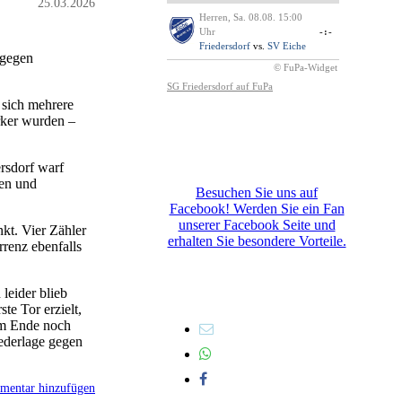
25.03.2026
 gegen
 sich mehrere
rker wurden –
ersdorf warf
ven und
Besuchen Sie uns auf
Facebook! Werden Sie ein Fan
unserer Facebook Seite und
kt. Vier Zähler
erhalten Sie besondere Vorteile.
renz ebenfalls
leider blieb
te Tor erzielt,
 am Ende noch
iederlage gegen
entar hinzufügen