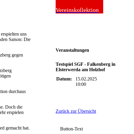
Online-Shop
Vereinskollektion
 erspielten uns
nden Saison: Die
Veranstaltungen
rzberg gegen
Testspiel SGF - Falkenberg in
Elsterwerda am Holzhof
rzberg
ötigen
Datum:
15.02.2025
10:00
ation durchaus
ne. Doch die
Zurück zur Übersicht
hr erspielen
ed gemacht hat.
Button-Text