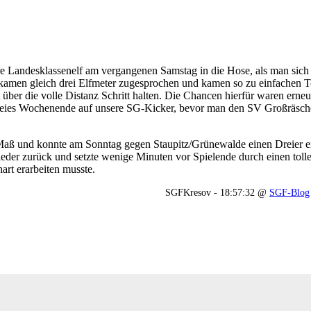
ere Landesklassenelf am vergangenen Samstag in die Hose, als man si
kamen gleich drei Elfmeter zugesprochen und kamen so zu einfachen T
über die volle Distanz Schritt halten. Die Chancen hierfür waren erneu
freies Wochenende auf unsere SG-Kicker, bevor man den SV Großräsch
Maß und konnte am Sonntag gegen Staupitz/Grünewalde einen Dreier ei
er zurück und setzte wenige Minuten vor Spielende durch einen toll
art erarbeiten musste.
SGFKresov - 18:57:32 @
SGF-Blog