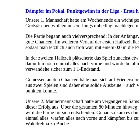
Dämpfer im Pokal, Punktgewinn in der Liga - Erste ho
Unsere 1. Mannschaft hatte am Wochenende ein wichtiges
Großräschen wollten unsere Jungs unbedingt nachlegen un
Die Partie begann auch vielversprechend: In der Anfangsvi
gute Chancen. Im weiteren Verlauf der ersten Halbzeit l
sodass man letztlich auch froh war, mit einem 0:0 in die 
In der zweiten Halbzeit plätscherte das Spiel zunächst etw
daraufhin noch einmal alles nach vorne und wurde belohn
verwandelte sicher zum 1:1-Endstand.
Gemessen an den Chancen hätte man sich auf Friedersdorfe
aus zwei Spielen sind daher eine solide Ausbeute – auch 
punkten konnte.
Unsere 2. Männermannschaft hatte am vergangenen Samstag
dieser Erfolg aus. Über die gesamten 80 Minuten hinweg wa
wird die Partie für sich entscheiden. Genau so kam es d
einmal alles, warfen alles nach vorne und kämpften bis z
Walddrehna zu Buche.