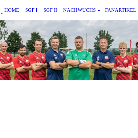
HOME
SGF I
SGF II
NACHWUCHS
FANARTIKEL