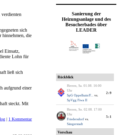
Sanierung der
 verdienten
Heizungsanlage und des
Besucherbades über
egegneten sich
LEADER
er hinnehmen, die
el Einsatz,
diente Lohn für
ft ließ sich
ch aufgrund einer
aft steckt. Mit
log
|
1 Kommentar