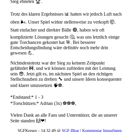
Sieg ebneten 🏆.
Trotz des klaren Ergebnisses 📊 hatten wir jedoch Luft nach
oben 🌬. Unser Spiel wirkte stellenweise zu verkopft 🤯.
Statt einfacher und direkter Bälle 🟢, haben wir oft
komplizierte Lösungen gesucht 🤔, was uns letztlich einige
gute Torchancen gekostet hat 🎯. Bei besserer
Entscheidungsfindung wäre definitiv noch mehr drin
gewesen 💪.
Nichtsdestotrotz war der Sieg zu keinem Zeitpunkt
gefährdet 🚧, und wir können zufrieden mit der Leistung
sein 😎. Jetzt gilt es, im nächsten Spiel an den richtigen
Stellschrauben zu drehen 🔧 und unsere Ideen konsequenter
und klarer umzusetzen 🧠⚽.
*Endstand:* 1 - 3
*Torschützen:* Adrian (3x) ⚽⚽⚽,
Vielen Dank an alle Fans und Unterstützer, die an unserer
Seite standen 🙌❤!
SGFKresov - 14:32:49 @
SGF-Blog
|
Kommentar hinzufügen